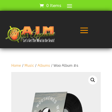
0 Items
a
Home
/
Music
/
Albums
/ Woo Album #4